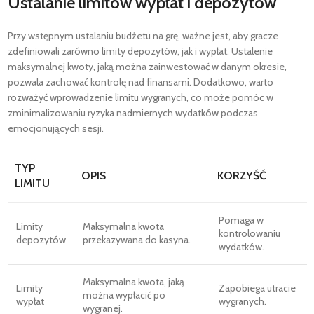
Ustalanie limitów wypłat i depozytów
Przy wstępnym ustalaniu budżetu na grę, ważne jest, aby gracze
zdefiniowali zarówno limity depozytów, jak i wypłat. Ustalenie
maksymalnej kwoty, jaką można zainwestować w danym okresie,
pozwala zachować kontrolę nad finansami. Dodatkowo, warto
rozważyć wprowadzenie limitu wygranych, co może pomóc w
zminimalizowaniu ryzyka nadmiernych wydatków podczas
emocjonujących sesji.
TYP
OPIS
KORZYŚĆ
LIMITU
Pomaga w
Limity
Maksymalna kwota
kontrolowaniu
depozytów
przekazywana do kasyna.
wydatków.
Maksymalna kwota, jaką
Limity
Zapobiega utracie
można wypłacić po
wypłat
wygranych.
wygranej.