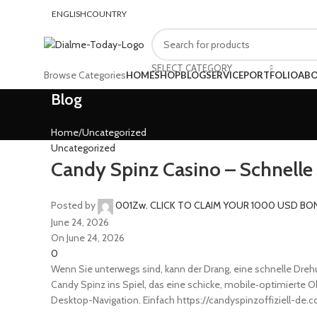
ENGLISH
COUNTRY
FREE SHIPPING FOR ALL ORDERS OF $150
SELECT CATEGORY
Browse Categories
HOME
SHOP
BLOG
SERVICE
PORTFOLIO
ABO
Blog
Home
Uncategorized
Uncategorized
Candy Spinz Casino – Schnell
Posted by
001Zw. CLICK TO CLAIM YOUR 1000 USD BON
June 24, 2026
On June 24, 2026
0
Wenn Sie unterwegs sind, kann der Drang, eine schnelle Drehu
Candy Spinz ins Spiel, das eine schicke, mobile‑optimierte Ob
Desktop-Navigation. Einfach https://candyspinzoffiziell-de.co