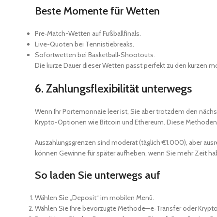
Beste Momente für Wetten
Pre‑Match-Wetten auf Fußballfinals.
Live-Quoten bei Tennistiebreaks.
Sofortwetten bei Basketball‑Shootouts.
Die kurze Dauer dieser Wetten passt perfekt zu den kurzen m
6. Zahlungsflexibilität unterwegs
Wenn Ihr Portemonnaie leer ist, Sie aber trotzdem den nächs
Krypto-Optionen wie Bitcoin und Ethereum. Diese Methoden 
Auszahlungsgrenzen sind moderat (täglich €1.000), aber ausre
können Gewinne für später aufheben, wenn Sie mehr Zeit habe
So laden Sie unterwegs auf
Wählen Sie „Deposit“ im mobilen Menü.
Wählen Sie Ihre bevorzugte Methode—e‑Transfer oder Krypto