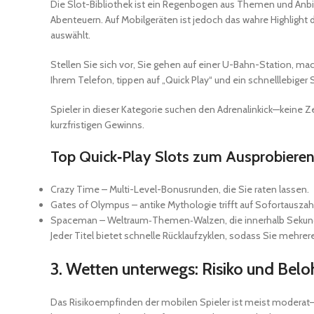
Die Slot-Bibliothek ist ein Regenbogen aus Themen und Anbie
Abenteuern. Auf Mobilgeräten ist jedoch das wahre Highlight 
auswählt.
Stellen Sie sich vor, Sie gehen auf einer U-Bahn-Station, ma
Ihrem Telefon, tippen auf „Quick Play“ und ein schnelllebiger
Spieler in dieser Kategorie suchen den Adrenalinkick—keine Ze
kurzfristigen Gewinns.
Top Quick‑Play Slots zum Ausprobiere
Crazy Time – Multi-Level-Bonusrunden, die Sie raten lassen.
Gates of Olympus – antike Mythologie trifft auf Sofortauszah
Spaceman – Weltraum‑Themen‑Walzen, die innerhalb Sekund
Jeder Titel bietet schnelle Rücklaufzyklen, sodass Sie mehre
3. Wetten unterwegs: Risiko und Bel
Das Risikoempfinden der mobilen Spieler ist meist moderat—