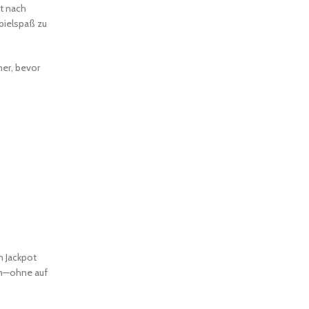
it nach
pielspaß zu
mer, bevor
n Jackpot
rm—ohne auf