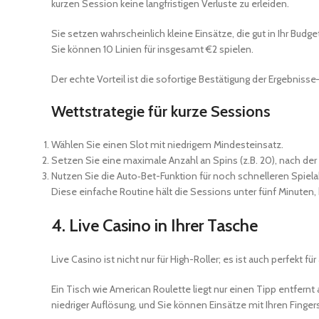
kurzen Session keine langfristigen Verluste zu erleiden.
Sie setzen wahrscheinlich kleine Einsätze, die gut in Ihr Budg
Sie können 10 Linien für insgesamt €2 spielen.
Der echte Vorteil ist die sofortige Bestätigung der Ergebniss
Wettstrategie für kurze Sessions
Wählen Sie einen Slot mit niedrigem Mindesteinsatz.
Setzen Sie eine maximale Anzahl an Spins (z.B. 20), nach de
Nutzen Sie die Auto‑Bet-Funktion für noch schnelleren Spiela
Diese einfache Routine hält die Sessions unter fünf Minuten,
4. Live Casino in Ihrer Tasche
Live Casino ist nicht nur für High-Roller; es ist auch perfekt 
Ein Tisch wie American Roulette liegt nur einen Tipp entfernt
niedriger Auflösung, und Sie können Einsätze mit Ihren Fingers