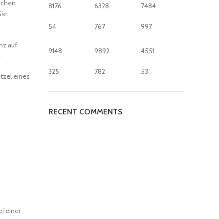
schen
8176
6328
7484
Sie
54
767
997
nz auf
9148
9892
4551
.
325
782
53
tzel eines
RECENT COMMENTS
i einer