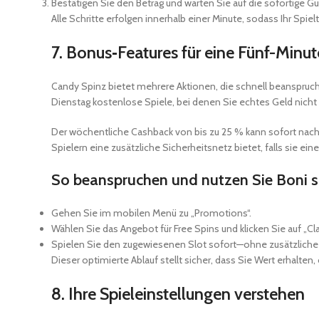
Bestätigen Sie den Betrag und warten Sie auf die sofortige Gu
Alle Schritte erfolgen innerhalb einer Minute, sodass Ihr Spie
7. Bonus‑Features für eine Fünf-Minu
Candy Spinz bietet mehrere Aktionen, die schnell beanspru
Dienstag kostenlose Spiele, bei denen Sie echtes Geld nicht 
Der wöchentliche Cashback von bis zu 25 % kann sofort nac
Spielern eine zusätzliche Sicherheitsnetz bietet, falls sie ei
So beanspruchen und nutzen Sie Boni s
Gehen Sie im mobilen Menü zu „Promotions“.
Wählen Sie das Angebot für Free Spins und klicken Sie auf „Cla
Spielen Sie den zugewiesenen Slot sofort—ohne zusätzliche 
Dieser optimierte Ablauf stellt sicher, dass Sie Wert erhalte
8. Ihre Spieleinstellungen verstehen