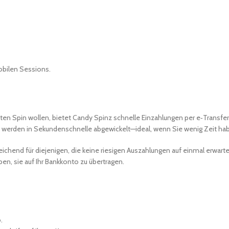
obilen Sessions.
ten Spin wollen, bietet Candy Spinz schnelle Einzahlungen per e‑Transfe
werden in Sekundenschnelle abgewickelt—ideal, wenn Sie wenig Zeit ha
ichend für diejenigen, die keine riesigen Auszahlungen auf einmal erwarte
n, sie auf Ihr Bankkonto zu übertragen.
.