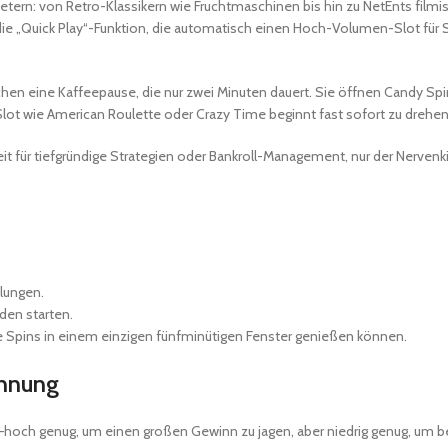
tern: von Retro-Klassikern wie Fruchtmaschinen bis hin zu NetEnts filmi
die „Quick Play“-Funktion, die automatisch einen Hoch-Volumen-Slot für 
chen eine Kaffeepause, die nur zwei Minuten dauert. Sie öffnen Candy Spi
 Slot wie American Roulette oder Crazy Time beginnt fast sofort zu drehen
it für tiefgründige Strategien oder Bankroll-Management, nur der Nervenki
n
lungen.
en starten.
re Spins in einem einzigen fünfminütigen Fenster genießen können.
ohnung
hoch genug, um einen großen Gewinn zu jagen, aber niedrig genug, um be