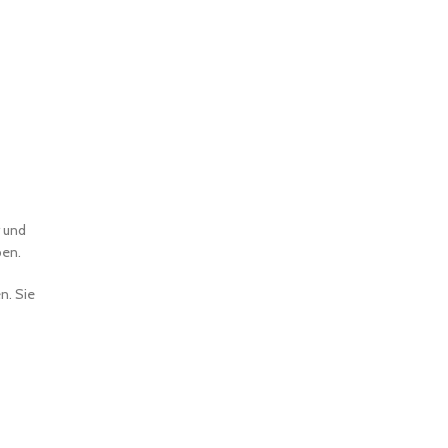
r und
ben.
n. Sie