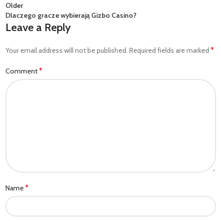
Older
Dlaczego gracze wybierają Gizbo Casino?
Leave a Reply
*
Your email address will not be published.
Required fields are marked
*
Comment
*
Name