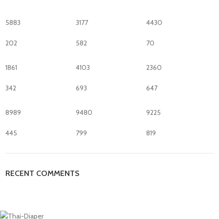
5883
3177
4430
202
582
70
1861
4103
2360
342
693
647
8989
9480
9225
445
799
819
RECENT COMMENTS