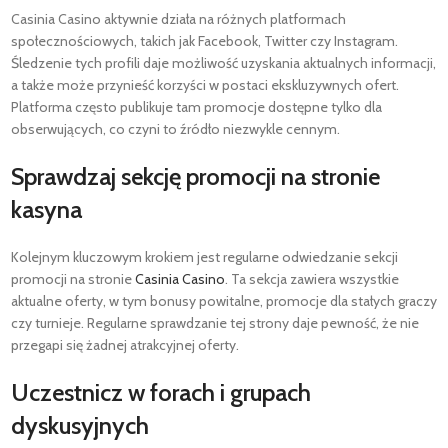
Casinia Casino aktywnie działa na różnych platformach
społecznościowych, takich jak Facebook, Twitter czy Instagram.
Śledzenie tych profili daje możliwość uzyskania aktualnych informacji,
a także może przynieść korzyści w postaci ekskluzywnych ofert.
Platforma często publikuje tam promocje dostępne tylko dla
obserwujących, co czyni to źródło niezwykle cennym.
Sprawdzaj sekcję promocji na stronie
kasyna
Kolejnym kluczowym krokiem jest regularne odwiedzanie sekcji
promocji na stronie
Casinia Casino
. Ta sekcja zawiera wszystkie
aktualne oferty, w tym bonusy powitalne, promocje dla stałych graczy
czy turnieje. Regularne sprawdzanie tej strony daje pewność, że nie
przegapi się żadnej atrakcyjnej oferty.
Uczestnicz w forach i grupach
dyskusyjnych