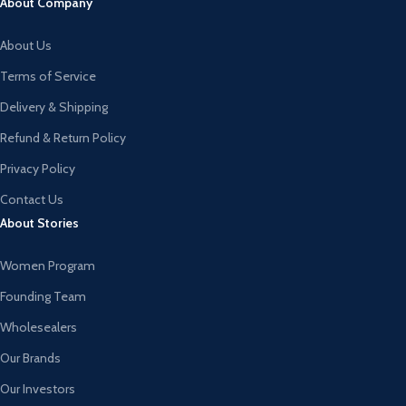
About Company
About Us
Terms of Service
Delivery & Shipping
Refund & Return Policy
Privacy Policy
Contact Us
About Stories
Women Program
Founding Team
Wholesealers
Our Brands
Our Investors