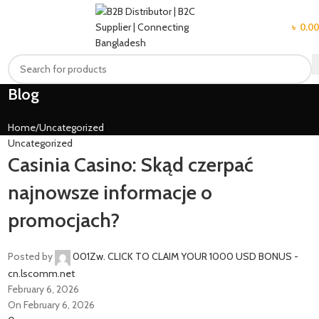
MENU
৳
0.00
Blog
Home
Uncategorized
Uncategorized
Casinia Casino: Skąd czerpać
najnowsze informacje o
promocjach?
Posted by
001Zw. CLICK TO CLAIM YOUR 1000 USD BONUS -
cn.lscomm.net
February 6, 2026
On February 6, 2026