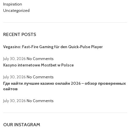
Inspiration
Uncategorized
RECENT POSTS
Vegasino: Fast‑Fire Gaming für den Quick‑Pulse Player
July 30, 2026
No Comments
Kasyno internetowe Mostbet w Polsce
July 30, 2026
No Comments
Где найти лучшие казино онлайн 2026 – обзор проверенных
сайтов
July 30, 2026
No Comments
OUR INSTAGRAM