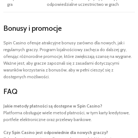
gra
odpowiedzialne uczestnictwo w grach
Bonusy i promocje
Spin Casino oferuje atrakcyjne bonusy zarówno dla nowych, jak i
regularnych graczy. Program lojalnościowy zachęca do dalszej gry,
oferując różnorodne promocje, które zwiększają szansę na wygrane.
Ważne jest, aby gracze zapoznali się z zasadami dotyczącymi
warunków korzystania z bonusów, aby w pełni cieszyć się z
dostępnych możliwości.
FAQ
Jakie metody płatności są dostępne w Spin Casino?
Platforma obsługuje wiele metod płatności, w tym karty kredytowe,
portfele elektroniczne oraz przelewy bankowe.
Czy Spin Casino jest odpowiednie dla nowych graczy?