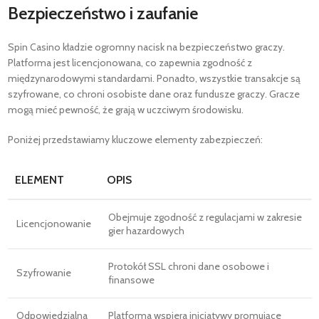
Bezpieczeństwo i zaufanie
Spin Casino kładzie ogromny nacisk na bezpieczeństwo graczy.
Platforma jest licencjonowana, co zapewnia zgodność z
międzynarodowymi standardami. Ponadto, wszystkie transakcje są
szyfrowane, co chroni osobiste dane oraz fundusze graczy. Gracze
mogą mieć pewność, że grają w uczciwym środowisku.
Poniżej przedstawiamy kluczowe elementy zabezpieczeń:
ELEMENT
OPIS
Obejmuje zgodność z regulacjami w zakresie
Licencjonowanie
gier hazardowych
Protokół SSL chroni dane osobowe i
Szyfrowanie
finansowe
Odpowiedzialna
Platforma wspiera inicjatywy promujące