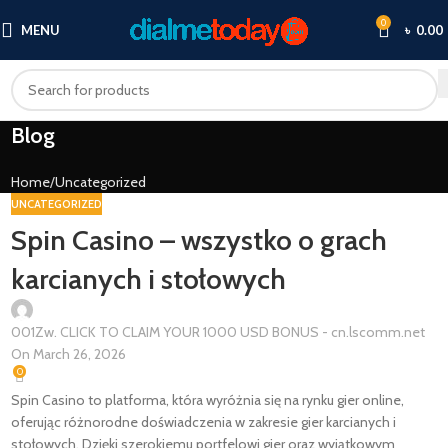
0
MENU
৳
0.00
Blog
Home
Uncategorized
UNCATEGORIZED
Spin Casino – wszystko o grach
karcianych i stołowych
001Zw. CLICK TO CLAIM YOUR 1000 USD BONUS - cn.lscomm.net
On March 26, 2026
0
Spin Casino to platforma, która wyróżnia się na rynku gier online,
oferując różnorodne doświadczenia w zakresie gier karcianych i
stołowych. Dzięki szerokiemu portfelowi gier oraz wyjątkowym