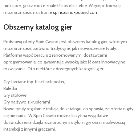
funkcjom, gracz może znaleźć coś dla siebie. Więcej informacji
można znaleźć na stronie
spincasino-poland.com
.
Obszerny katalog gier
Podstawą oferty Spin Casino jest obszerny katalog gier, w którym
można znaleźć zarówno tradycyjne, jak i nowoczesne tytuły.
Platforma współpracuje z renomowanymi dostawcami
oprogramowania, co gwarantuje wysoką jakość oraz innowacyjne
rozwiązania. Oto niektóre z dostępnych kategorii gier:
Gry karciane (np. blackjack, poker)
Ruletka
Gry stołowe
Gry na żywo z krupierami
Nowe tytuły regularnie trafiają do katalogu, co sprawia, że oferta nigdy
się nie nudzi. W Spin Casino można liczyć na wyjątkowe
doświadczenia dzięki różnorodnym stylom gry oraz możliwością
interakcji z innymi graczami.