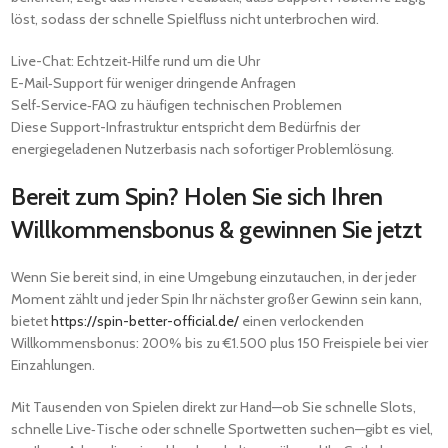
löst, sodass der schnelle Spielfluss nicht unterbrochen wird.
Live-Chat: Echtzeit‑Hilfe rund um die Uhr
E-Mail‑Support für weniger dringende Anfragen
Self‑Service‑FAQ zu häufigen technischen Problemen
Diese Support-Infrastruktur entspricht dem Bedürfnis der
energiegeladenen Nutzerbasis nach sofortiger Problemlösung.
Bereit zum Spin? Holen Sie sich Ihren
Willkommensbonus & gewinnen Sie jetzt
Wenn Sie bereit sind, in eine Umgebung einzutauchen, in der jeder
Moment zählt und jeder Spin Ihr nächster großer Gewinn sein kann,
bietet
https://spin-better-official.de/
einen verlockenden
Willkommensbonus: 200% bis zu €1.500 plus 150 Freispiele bei vier
Einzahlungen.
Mit Tausenden von Spielen direkt zur Hand—ob Sie schnelle Slots,
schnelle Live‑Tische oder schnelle Sportwetten suchen—gibt es viel,