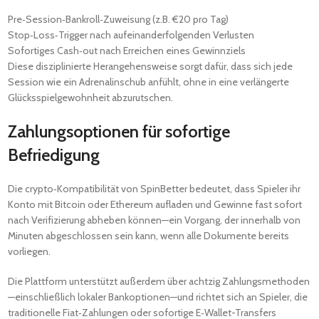
Pre‑Session‑Bankroll‑Zuweisung (z.B. €20 pro Tag)
Stop‑Loss‑Trigger nach aufeinanderfolgenden Verlusten
Sofortiges Cash‑out nach Erreichen eines Gewinnziels
Diese disziplinierte Herangehensweise sorgt dafür, dass sich jede
Session wie ein Adrenalinschub anfühlt, ohne in eine verlängerte
Glücksspielgewohnheit abzurutschen.
Zahlungsoptionen für sofortige
Befriedigung
Die crypto‑Kompatibilität von SpinBetter bedeutet, dass Spieler ihr
Konto mit Bitcoin oder Ethereum aufladen und Gewinne fast sofort
nach Verifizierung abheben können—ein Vorgang, der innerhalb von
Minuten abgeschlossen sein kann, wenn alle Dokumente bereits
vorliegen.
Die Plattform unterstützt außerdem über achtzig Zahlungsmethoden
—einschließlich lokaler Bankoptionen—und richtet sich an Spieler, die
traditionelle Fiat‑Zahlungen oder sofortige E‑Wallet-Transfers