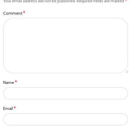
*
Your email address will not be published.
Required fields are marked
*
Comment
*
Name
*
Email