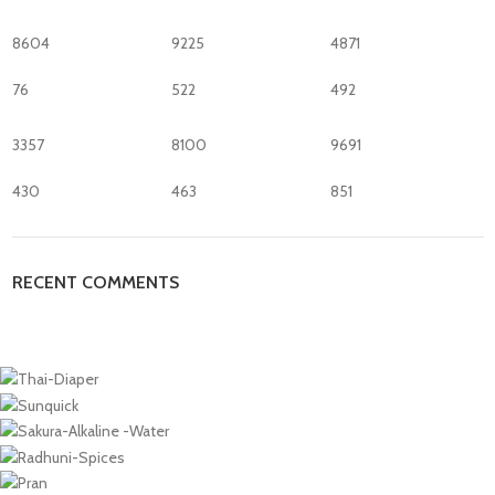
8604
9225
4871
76
522
492
3357
8100
9691
430
463
851
RECENT COMMENTS