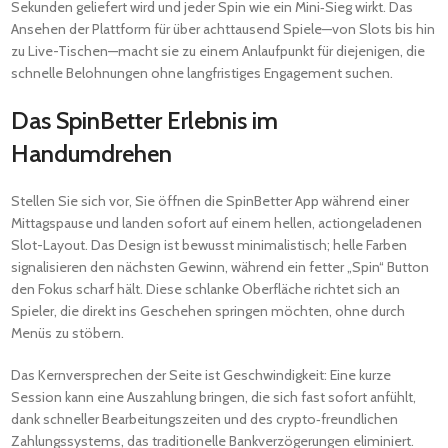
Sekunden geliefert wird und jeder Spin wie ein Mini‑Sieg wirkt. Das
Ansehen der Plattform für über achttausend Spiele—von Slots bis hin
zu Live-Tischen—macht sie zu einem Anlaufpunkt für diejenigen, die
schnelle Belohnungen ohne langfristiges Engagement suchen.
Das SpinBetter Erlebnis im
Handumdrehen
Stellen Sie sich vor, Sie öffnen die SpinBetter App während einer
Mittagspause und landen sofort auf einem hellen, actiongeladenen
Slot-Layout. Das Design ist bewusst minimalistisch; helle Farben
signalisieren den nächsten Gewinn, während ein fetter „Spin“ Button
den Fokus scharf hält. Diese schlanke Oberfläche richtet sich an
Spieler, die direkt ins Geschehen springen möchten, ohne durch
Menüs zu stöbern.
Das Kernversprechen der Seite ist Geschwindigkeit: Eine kurze
Session kann eine Auszahlung bringen, die sich fast sofort anfühlt,
dank schneller Bearbeitungszeiten und des crypto‑freundlichen
Zahlungssystems, das traditionelle Bankverzögerungen eliminiert.