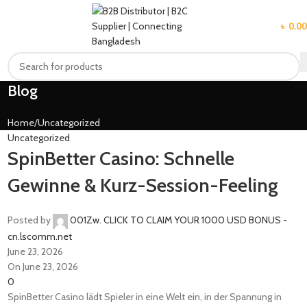
MENU
৳
0.00
Blog
Home
Uncategorized
Uncategorized
SpinBetter Casino: Schnelle
Gewinne & Kurz-Session-Feeling
Posted by
001Zw. CLICK TO CLAIM YOUR 1000 USD BONUS -
cn.lscomm.net
June 23, 2026
On June 23, 2026
0
SpinBetter Casino lädt Spieler in eine Welt ein, in der Spannung in