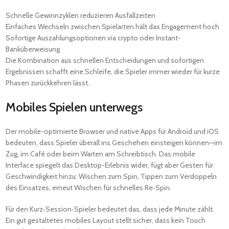
Schnelle Gewinnzyklen reduzieren Ausfallzeiten
Einfaches Wechseln zwischen Spielarten hält das Engagement hoch
Sofortige Auszahlungsoptionen via crypto oder Instant-
Banküberweisung
Die Kombination aus schnellen Entscheidungen und sofortigen
Ergebnissen schafft eine Schleife, die Spieler immer wieder für kurze
Phasen zurückkehren lässt.
Mobiles Spielen unterwegs
Der mobile-optimierte Browser und native Apps für Android und iOS
bedeuten, dass Spieler überall ins Geschehen einsteigen können—im
Zug, im Café oder beim Warten am Schreibtisch. Das mobile
Interface spiegelt das Desktop-Erlebnis wider, fügt aber Gesten für
Geschwindigkeit hinzu: Wischen zum Spin, Tippen zum Verdoppeln
des Einsatzes, erneut Wischen für schnelles Re‑Spin.
Für den Kurz‑Session‑Spieler bedeutet das, dass jede Minute zählt.
Ein gut gestaltetes mobiles Layout stellt sicher, dass kein Touch