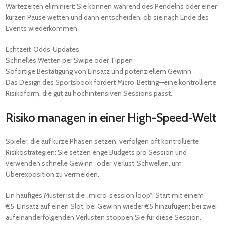
Wartezeiten eliminiert: Sie können während des Pendelns oder einer
kurzen Pause wetten und dann entscheiden, ob sie nach Ende des
Events wiederkommen.
Echtzeit‑Odds‑Updates
Schnelles Wetten per Swipe oder Tippen
Sofortige Bestätigung von Einsatz und potenziellem Gewinn
Das Design des Sportsbook fördert Micro‑Betting—eine kontrollierte
Risikoform, die gut zu hochintensiven Sessions passt.
Risiko managen in einer High-Speed‑Welt
Spieler, die auf kurze Phasen setzen, verfolgen oft kontrollierte
Risikostrategien: Sie setzen enge Budgets pro Session und
verwenden schnelle Gewinn‑ oder Verlust‑Schwellen, um
Überexposition zu vermeiden.
Ein häufiges Muster ist die „micro‑session loop“: Start mit einem
€5‑Einsatz auf einen Slot, bei Gewinn wieder €5 hinzufügen; bei zwei
aufeinanderfolgenden Verlusten stoppen Sie für diese Session.