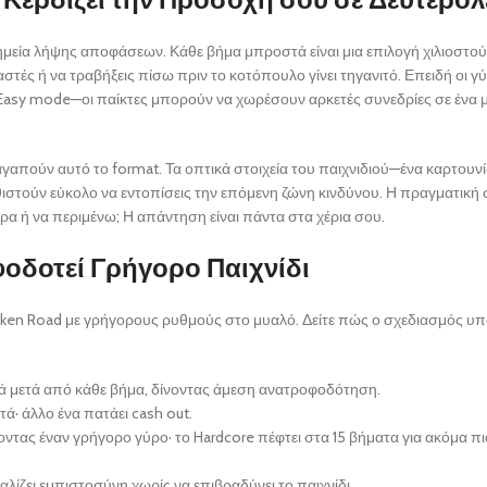
ημεία λήψης αποφάσεων. Κάθε βήμα μπροστά είναι μια επιλογή χιλιοστού
ές ή να τραβήξεις πίσω πριν το κοτόπουλο γίνει τηγανιτό. Επειδή οι γύ
 Easy mode—οι παίκτες μπορούν να χωρέσουν αρκετές συνεδρίες σε ένα 
απούν αυτό το format. Τα οπτικά στοιχεία του παιχνιδιού—ένα καρτουνί
στούν εύκολο να εντοπίσεις την επόμενη ζώνη κινδύνου. Η πραγματική
α ή να περιμένω; Η απάντηση είναι πάντα στα χέρια σου.
οδοτεί Γρήγορο Παιχνίδι
ken Road με γρήγορους ρυθμούς στο μυαλό. Δείτε πώς ο σχεδιασμός υπ
ά μετά από κάθε βήμα, δίνοντας άμεση ανατροφοδότηση.
ά· άλλο ένα πατάει cash out.
οντας έναν γρήγορο γύρο· το Hardcore πέφτει στα 15 βήματα για ακόμα π
λίζει εμπιστοσύνη χωρίς να επιβραδύνει το παιχνίδι.