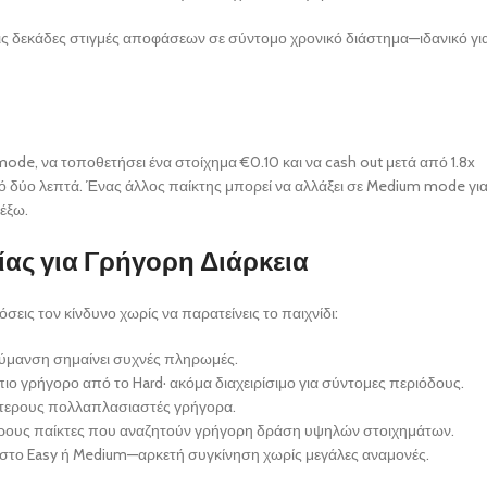
εις δεκάδες στιγμές αποφάσεων σε σύντομο χρονικό διάστημα—ιδανικό γ
mode, να τοποθετήσει ένα στοίχημα €0.10 και να cash out μετά από 1.8x
ύο λεπτά. Ένας άλλος παίκτης μπορεί να αλλάξει σε Medium mode για
έξω.
ας για Γρήγορη Διάρκεια
ις τον κίνδυνο χωρίς να παρατείνεις το παιχνίδι:
ακύμανση σημαίνει συχνές πληρωμές.
ο γρήγορο από το Hard· ακόμα διαχειρίσιμο για σύντομες περιόδους.
λύτερους πολλαπλασιαστές γρήγορα.
πειρους παίκτες που αναζητούν γρήγορη δράση υψηλών στοιχημάτων.
ι στο Easy ή Medium—αρκετή συγκίνηση χωρίς μεγάλες αναμονές.