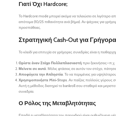
Γιατί Όχι Hardcore;
Το Hardcore mode μπορεί ακόμα να τελειώσει σε λιγότερο από
απότομα (10/25 πιθανότητα ανά βήμα). Αν ψάχνεις για γρήγορ
προσπάθειες.
Στρατηγική Cash‑Out για Γρήγορ
Το κλειδί για επιτυχία σε γρήγορες συνεδρίες είναι η πειθαρ
Ορίστε έναν Στόχο Πολλαπλασιαστή
πριν ξεκινήσεις—π.χ.
Μείνετε σε αυτό
. Μόλις φτάσεις σε αυτόν τον στόχο, πάτησε
Αποφύγετε την Απληστία
. Το να περιμένεις για υψηλότερ
Χρησιμοποιήστε Mini‑Stops
. Αν παίζεις πολλούς γύρους σ
Αυτή η μέθοδος διατηρεί το bankroll σου σταθερό και μεγισ
συνεδρία.
Ο Ρόλος της Μεταβλητότητας
Επειδή η μεταβλητότητα του παιχνιδιού είναι ρυθμιζόμενη μ