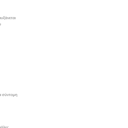
αυξάνεται
υ
ια σύντομη
γάλες