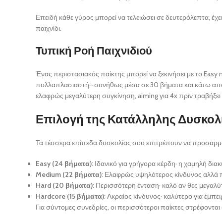
Επειδή κάθε γύρος μπορεί να τελειώσει σε δευτερόλεπτα, έχ
παιχνίδι.
Τυπική Ροή Παιχνιδιού
Ένας περιστασιακός παίκτης μπορεί να ξεκινήσει με το Easy 
πολλαπλασιαστή—συνήθως μέσα σε 30 βήματα και κάτω από δ
ελαφρώς μεγαλύτερη συγκίνηση, aiming για 4x πριν τραβήξει 
Επιλογή της Κατάλληλης Δυσκολί
Τα τέσσερα επίπεδα δυσκολίας σου επιτρέπουν να προσαρμόσε
Easy (24 βήματα)
: Ιδανικό για γρήγορα κέρδη· η χαμηλή δι
Medium (22 βήματα)
: Ελαφρώς υψηλότερος κίνδυνος αλλά πι
Hard (20 βήματα)
: Περισσότερη ένταση· καλό αν θες μεγα
Hardcore (15 βήματα)
: Ακραίος κίνδυνος· καλύτερο για έμ
Για σύντομες συνεδρίες, οι περισσότεροι παίκτες στρέφοντα