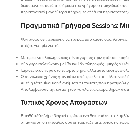
διακυμάνσεις κατά τη διάρκεια του γρήγορου παιχνιδιού σου.
περιστασιακά μεγαλύτερα πληρωμές αλλά και περισσότερες 
Πραγματικά Γρήγορα Sessions: Μ
Φαντάσου ότι περιμένεις να ετοιμαστεί ο καφές σου. Ανοίγεις
παίζεις για τρία λεπτά:
Μπορείς να ολοκληρώσεις πέντε γύρους πριν φτάσει ο καφές
Δύο γύροι τελειώνουν με 1.7x και 1.9x πληρωμές—μικρές αλλά 
Έχασες έναν γύρο στο τέταρτο βήμα, αλλά αυτό είναι φυσιολ
Ο συνολικός χρόνος ήταν κάτω από τρία λεπτά—τέλειο για δι
Αυτή η τάση είναι κοινή ανάμεσα σε παίκτες που προτιμούν γ
Απολαμβάνουν την ένταση του «απλά ένα ακόμα βήμα» διατηρ
Τυπικός Χρόνος Αποφάσεων
Επειδή κάθε βήμα διαρκεί περίπου ένα δευτερόλεπτο, λαμβά
σημαίνει ότι ο εγκέφαλός σου επεξεργάζεται αποφάσεις χωρίς