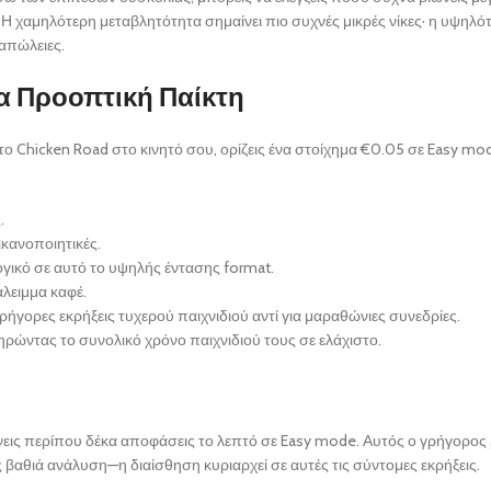
 Η χαμηλότερη μεταβλητότητα σημαίνει πιο συχνές μικρές νίκες· η υψηλότ
απώλειες.
ια Προοπτική Παίκτη
 το Chicken Road στο κινητό σου, ορίζεις ένα στοίχημα €0.05 σε Easy mod
.
ικανοποιητικές.
ογικό σε αυτό το υψηλής έντασης format.
άλειμμα καφέ.
ρήγορες εκρήξεις τυχερού παιχνιδιού αντί για μαραθώνιες συνεδρίες.
ώντας το συνολικό χρόνο παιχνιδιού τους σε ελάχιστο.
νεις περίπου δέκα αποφάσεις το λεπτό σε Easy mode. Αυτός ο γρήγορος
 βαθιά ανάλυση—η διαίσθηση κυριαρχεί σε αυτές τις σύντομες εκρήξεις.