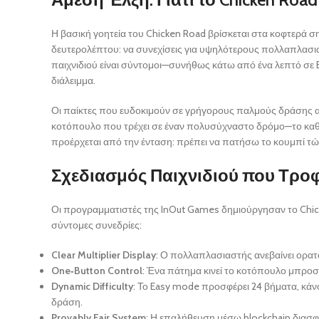
Η βασική γοητεία του Chicken Road βρίσκεται στα κοφτερά σ
δευτερολέπτου: να συνεχίσεις για υψηλότερους πολλαπλασιαστ
παιχνιδιού είναι σύντομοι—συνήθως κάτω από ένα λεπτό σε
διάλειμμα.
Οι παίκτες που ευδοκιμούν σε γρήγορους παλμούς δράσης αγ
κοτόπουλο που τρέχει σε έναν πολυσύχναστο δρόμο—το καθι
προέρχεται από την ένταση: πρέπει να πατήσω το κουμπί τώρ
Σχεδιασμός Παιχνιδιού που Τροφ
Οι προγραμματιστές της InOut Games δημιούργησαν το Chic
σύντομες συνεδρίες:
Clear Multiplier Display
: Ο πολλαπλασιαστής ανεβαίνει ορατ
One‑Button Control
: Ένα πάτημα κινεί το κοτόπουλο μπροστ
Dynamic Difficulty
: Το Easy mode προσφέρει 24 βήματα, κάν
δράση.
Provably Fair System
: Η επαλήθευση μέσω blockchain διασφα