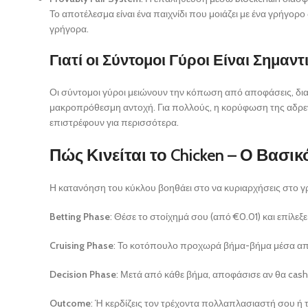
Το αποτέλεσμα είναι ένα παιχνίδι που μοιάζει με ένα γρήγο
γρήγορα.
Γιατί οι Σύντομοι Γύροι Είναι Σημαντι
Οι σύντομοι γύροι μειώνουν την κόπωση από αποφάσεις, δια
μακροπρόθεσμη αντοχή. Για πολλούς, η κορύφωση της αδρεναλί
επιστρέφουν για περισσότερα.
Πώς Κινείται το Chicken – Ο Βασι
Η κατανόηση του κύκλου βοηθάει στο να κυριαρχήσεις στο γ
Betting Phase
: Θέσε το στοίχημά σου (από €0.01) και επίλεξε
Cruising Phase
: Το κοτόπουλο προχωρά βήμα-βήμα μέσα απ
Decision Phase
: Μετά από κάθε βήμα, αποφάσισε αν θα cas
Outcome
: Ή κερδίζεις τον τρέχοντα πολλαπλασιαστή σου ή τ