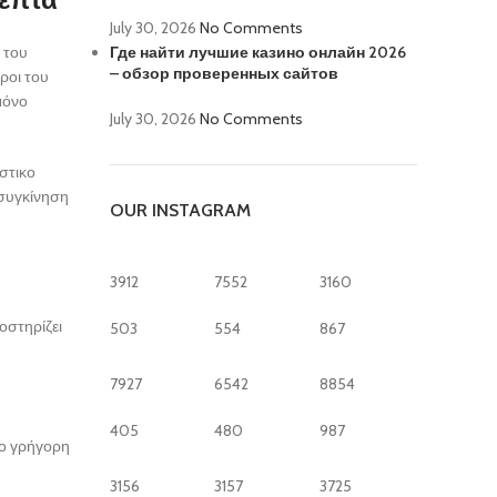
July 30, 2026
No Comments
 του
Где найти лучшие казино онлайн 2026
– обзор проверенных сайтов
ροι του
μόνο
July 30, 2026
No Comments
στικο
 συγκίνηση
OUR INSTAGRAM
3912
7552
3160
οστηρίζει
503
554
867
7927
6542
8854
405
480
987
ιο γρήγορη
3156
3157
3725