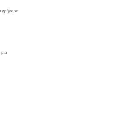
ια γρήγορο
 μια