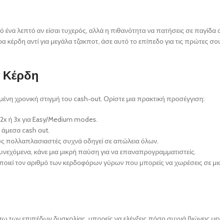
 ένα λεπτό αν είσαι τυχερός, αλλά η πιθανότητα να πατήσεις σε παγίδα 
α κέρδη αντί για μεγάλα τζακποτ, άσε αυτό το επίπεδο για τις πρώτες σο
α Κέρδη
χημένη χρονική στιγμή του cash‑out. Ορίστε μια πρακτική προσέγγιση:
 2x ή 3x για Easy/Medium modes.
 άμεσα cash out.
ους πολλαπλασιαστές συχνά οδηγεί σε απώλεια όλων.
υνεχόμενα, κάνε μια μικρή παύση για να επαναπρογραμματιστείς.
τοποιεί τον αριθμό των κερδοφόρων γύρων που μπορείς να χωρέσεις σε μ
έσω των επιπέδων δυσκολίας, μπορείς να ελέγξεις πόσο συχνά βιώνεις με