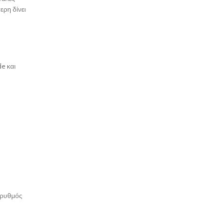
ερη δίνει
e και
 ρυθμός