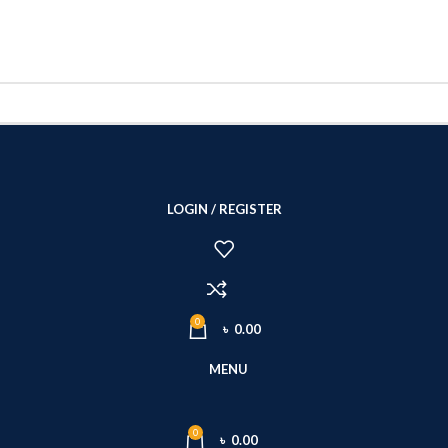
LOGIN / REGISTER
0
৳
0.00
MENU
0
৳
0.00