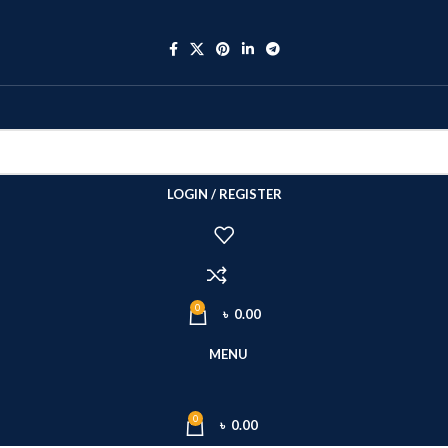
LOGIN / REGISTER
0
৳
0.00
MENU
0
৳
0.00