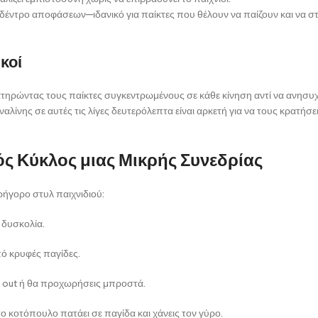
ρο δέντρο αποφάσεων—ιδανικό για παίκτες που θέλουν να παίζουν και να 
κοί
τηρώντας τους παίκτες συγκεντρωμένους σε κάθε κίνηση αντί να ανησυχ
νης σε αυτές τις λίγες δευτερόλεπτα είναι αρκετή για να τους κρατήσει
κός Κύκλος μιας Μικρής Συνεδρίας
ρήγορο στυλ παιχνιδιού:
 δυσκολία.
ό κρυφές παγίδες.
h out ή θα προχωρήσεις μπροστά.
ο κοτόπουλο πατάει σε παγίδα και χάνεις τον γύρο.