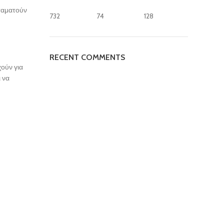
σταματούν
732
74
128
RECENT COMMENTS
ούν για
 να